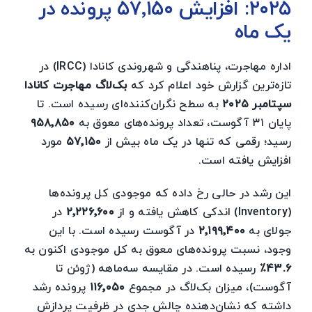
۲۰۲۵: افزایش ۵۷٬۱۵۰ پرونده در
خدمات حقوقی
یک ماه
اداره مهاجرت، پناهندگی و شهروندی کانادا (IRCC) در
تازه‌ترین گزارش خود اعلام کرد که
بک‌لاگ مهاجرت کانادا
سپتامبر ۲۰۲۵
به سطح نگران‌کننده‌ای رسیده است. تا
پایان ۳۱ آگوست، تعداد پرونده‌های معوق به
۹۵۸٬۸۵۰
رسید؛ رقمی که تنها در یک ماه بیش از
۵۷٬۱۵۰
مورد
افزایش یافته است.
این رشد در حالی رخ داده که موجودی کل پرونده‌ها
(Inventory) اندکی کاهش یافته و از
۲٬۲۲۶٬۶۰۰
در
جولای به
۲٬۱۹۹٬۴۰۰
در آگوست رسیده است. با این
وجود، نسبت پرونده‌های معوق به کل موجودی اکنون به
۴۳.۶٪
رسیده است. در مقایسه سه‌ماهه (ژوئن تا
آگوست)، میزان بک‌لاگ در مجموع
۱۱۶٬۰۵۰
پرونده رشد
داشته که نشان‌دهنده چالش جدی در ظرفیت پردازش