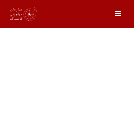
Ski
t
Toggle
conten
Navigation
مهاجرت به کانادا
تحصیل در کانادا
آلبرتا
کار در کانادا
سفر به کانادا
جستجو
برای:
سیتیزن شیپ
سرمایه گذاری در کانادا